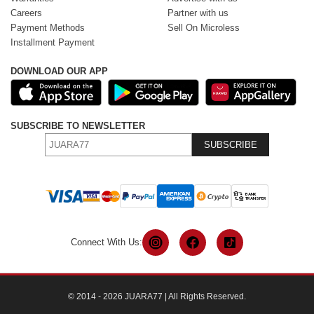
Careers
Partner with us
Payment Methods
Sell On Microless
Installment Payment
DOWNLOAD OUR APP
SUBSCRIBE TO NEWSLETTER
SUBSCRIBE
Connect With Us:
© 2014 - 2026 JUARA77 | All Rights Reserved.