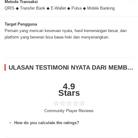
Metode Transaksi
QRIS ◆ Transfer Bank ◆ E-Wallet ◆ Pulsa ◆ Mobile Banking
Target Pengguna
Pemain yang mencari keseruan nyata, hasil kemenangan besar, dan
platform yang beneran bisa bawa hoki dan menyenangkan.
ULASAN TESTIMONI NYATA DARI MEMBER JUARA77
4.9
Stars
Community Player Reviews
How do you calculate the ratings?