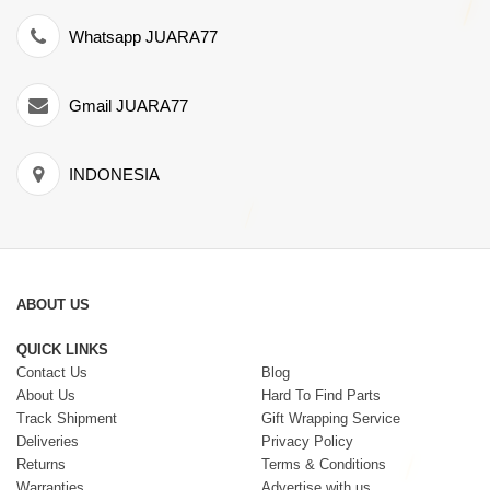
Whatsapp JUARA77
Gmail JUARA77
INDONESIA
ABOUT US
QUICK LINKS
Contact Us
Blog
About Us
Hard To Find Parts
Track Shipment
Gift Wrapping Service
Deliveries
Privacy Policy
Returns
Terms & Conditions
Warranties
Advertise with us