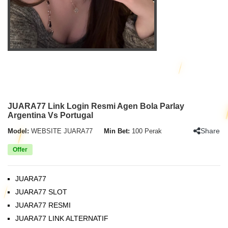
JUARA77 Link Login Resmi Agen Bola Parlay
Argentina Vs Portugal
Share
Model:
WEBSITE JUARA77
Min Bet:
100 Perak
Offer
JUARA77
JUARA77 SLOT
JUARA77 RESMI
JUARA77 LINK ALTERNATIF