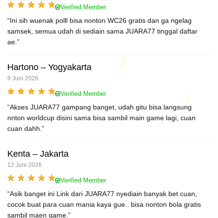
Verified Member
“Ini sih wuenak polll bisa nonton WC26 gratis dan ga ngelag
samsek, semua udah di sediain sama JUARA77 tinggal daftar
ae.”
Hartono – Yogyakarta
9 Juni 2026
Verified Member
“Akses JUARA77 gampang banget, udah gitu bisa langsung
nnton worldcup disini sama bisa sambil main game lagi, cuan
cuan dahh.”
Kenta – Jakarta
12 Juni 2026
Verified Member
“Asik banget ini Link dari JUARA77 nyediain banyak bet cuan,
cocok buat para cuan mania kaya gue.. bisa nonton bola gratis
sambil maen game.”