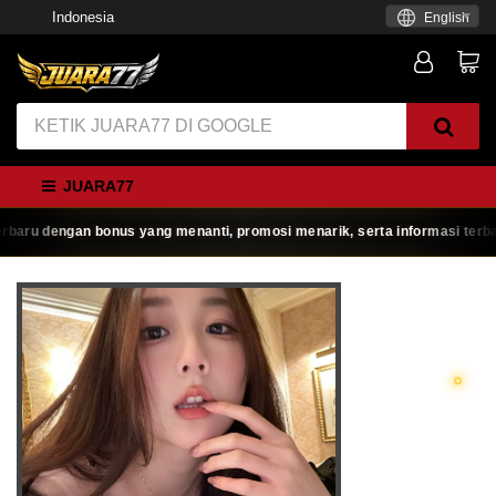
Indonesia
English
JUARA77
 dengan bonus yang menanti, promosi menarik, serta informasi terbaru sep