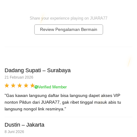
Share your experience playing on JUARA77
Review Pengalaman Bermain
Dadang Supati – Surabaya
21 Februari 2026
Verified Member
"Gas kawan langsung daftar bisa langsung dapet akses VIP
nonton Pildun dari JUARA77, gak ribet tinggal masuk abis tu
langsung nongol link resminya."
Dustin – Jakarta
8 Juni 2026