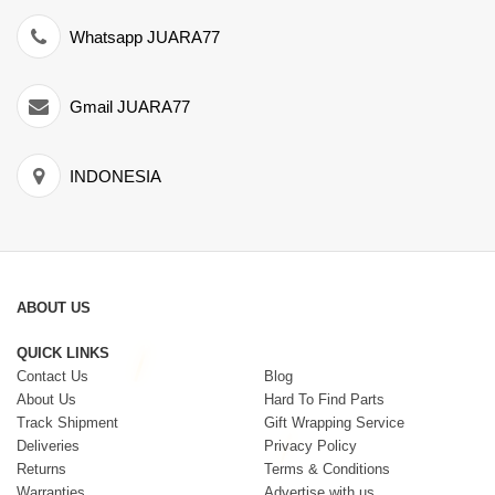
Whatsapp JUARA77
Gmail JUARA77
INDONESIA
ABOUT US
QUICK LINKS
Contact Us
Blog
About Us
Hard To Find Parts
Track Shipment
Gift Wrapping Service
Deliveries
Privacy Policy
Returns
Terms & Conditions
Warranties
Advertise with us