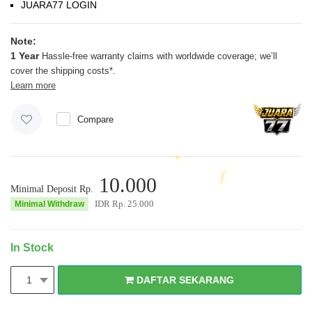
JUARA77 LOGIN
Note:
1 Year
Hassle-free warranty claims with worldwide coverage; we’ll
cover the shipping costs*.
Learn more
Compare
10.000
Minimal Deposit Rp.
IDR Rp.
25.000
Minimal Withdraw
In Stock
DAFTAR SEKARANG
1
DAFTAR SEKARANG