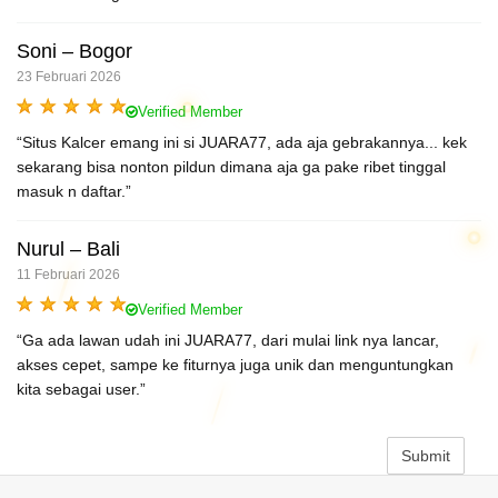
Soni – Bogor
23 Februari 2026
Verified Member
“Situs Kalcer emang ini si JUARA77, ada aja gebrakannya... kek
sekarang bisa nonton pildun dimana aja ga pake ribet tinggal
masuk n daftar.”
Nurul – Bali
11 Februari 2026
Verified Member
“Ga ada lawan udah ini JUARA77, dari mulai link nya lancar,
akses cepet, sampe ke fiturnya juga unik dan menguntungkan
kita sebagai user.”
Submit