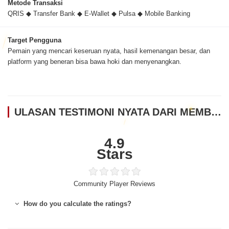
Metode Transaksi
QRIS ◆ Transfer Bank ◆ E-Wallet ◆ Pulsa ◆ Mobile Banking
Target Pengguna
Pemain yang mencari keseruan nyata, hasil kemenangan besar, dan
platform yang beneran bisa bawa hoki dan menyenangkan.
ULASAN TESTIMONI NYATA DARI MEMBER JUARA77
4.9
Stars
Community Player Reviews
How do you calculate the ratings?